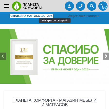
ПЛАНЕТА
Toggle
КОМФОРТА
navigation
Акция закончилась!
СКИДКИ НА МАТРАСЫ ДО -25%
товары со скидкой
ПЛАНЕТА КОМФОРТА - МАГАЗИН МЕБЕЛИ
И МАТРАСОВ