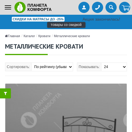
ПЛАНЕТА
Toggle
КОМФОРТА
navigation
Акция закончилась!
СКИДКИ НА МАТРАСЫ ДО -25%
товары со скидкой
Главная
Каталог
Кровати
Металлические кровати
МЕТАЛЛИЧЕСКИЕ КРОВАТИ
Сортировать:
Показывать: