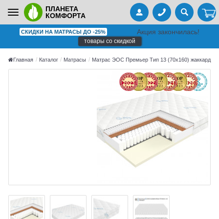
ПЛАНЕТА
Toggle
КОМФОРТА
navigation
Акция закончилась!
СКИДКИ НА МАТРАСЫ ДО -25%
товары со скидкой
Главная
Каталог
Матрасы
Матрас ЭОС Премьер Тип 13 (70x160) жаккард